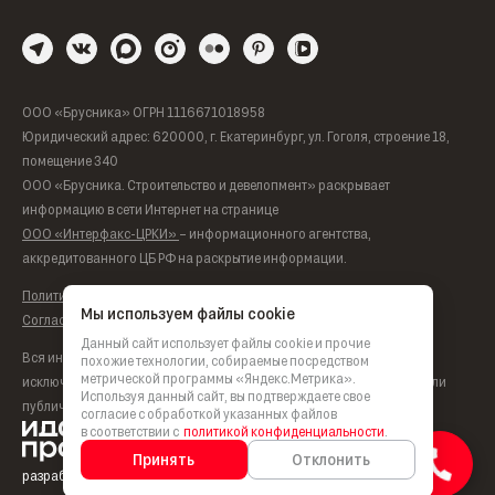
ООО «Брусника» ОГРН 1116671018958
Юридический адрес: 620000, г. Екатеринбург, ул. Гоголя, строение 18,
помещение 340
ООО «Брусника. Строительство и девелопмент» раскрывает
информацию в сети Интернет на странице
ООО «Интерфакс-ЦРКИ»
– информационного агентства,
аккредитованного ЦБ РФ на раскрытие информации.
Политика обработки персональных данных
Мы используем файлы cookie
Согласие на обработку персональных данных
Данный сайт использует файлы cookie и прочие
Вся информация, представленная на данном сайте, носит
похожие технологии, собираемые посредством
метрической программы «Яндекс.Метрика».
исключительно информационный характер, не является офертой или
Используя данный сайт, вы подтверждаете свое
публичной офертой согласно ст. 435, п. 2 ст. 437 ГК РФ.
согласие с обработкой указанных файлов
в соответствии с
политикой конфиденциальности
.
Принять
Отклонить
разработка сайта