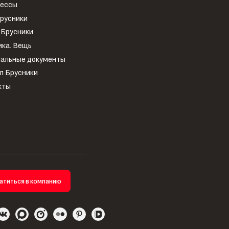
рессы
Брусники
 Брусники
ика. Вещь
альные документы
л Брусники
кты
атиться в компанию