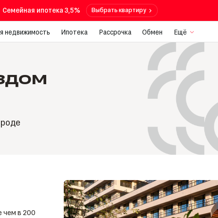
Семейная ипотека 3,5%
Выбрать квартиру
я недвижимость
Ипотека
Рассрочка
Обмен
Ещё
здом
ороде
 чем в 200