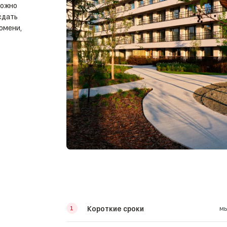
можно
сдать
Тюмени,
Короткие сроки
мы
1