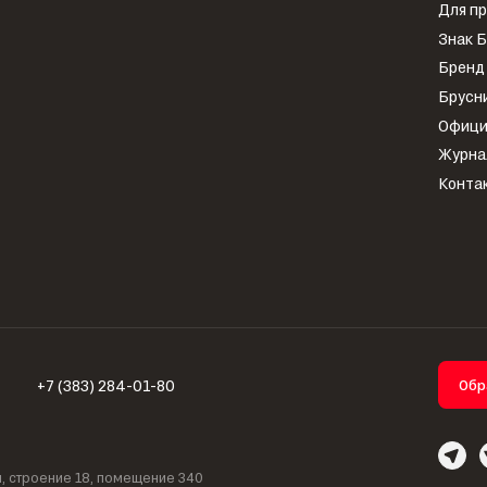
Для п
Знак 
Бренд
Брусн
Офици
Журна
Конта
+7 (383) 284-01-80
Обр
ля, строение 18, помещение 340