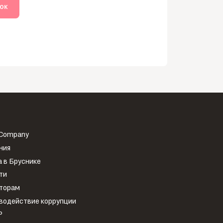
нок
 Company
ния
 в Бруснике
ти
торам
водействие коррупции
Р