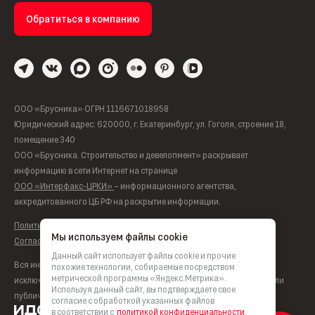
Обратиться в компанию
ООО «Брусника» ОГРН 1116671018958
Юридический адрес: 620000, г. Екатеринбург, ул. Гоголя, строение 18,
помещение 340
ООО «Брусника. Строительство и девелопмент» раскрывает
информацию в сети Интернет на странице
ООО «Интерфакс-ЦРКИ»
– информационного агентства,
аккредитованного ЦБ РФ на раскрытие информации.
Политика обработки персональных данных
Мы используем файлы cookie
Согласие на обработку персональных данных
Данный сайт использует файлы cookie и прочие
Вся информация, представленная на данном сайте, носит
похожие технологии, собираемые посредством
метрической программы «Яндекс.Метрика».
исключительно информационный характер, не является офертой или
Используя данный сайт, вы подтверждаете свое
публичной офертой согласно ст. 435, п. 2 ст. 437 ГК РФ.
согласие с обработкой указанных файлов
в соответствии с
политикой конфиденциальности
.